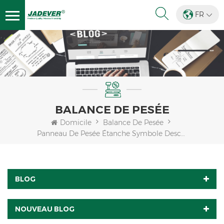
FR
BALANCE DE PESÉE
Domicile
Balance De Pesée
Panneau De Pesée Étanche Symbole Description
BLOG
NOUVEAU BLOG