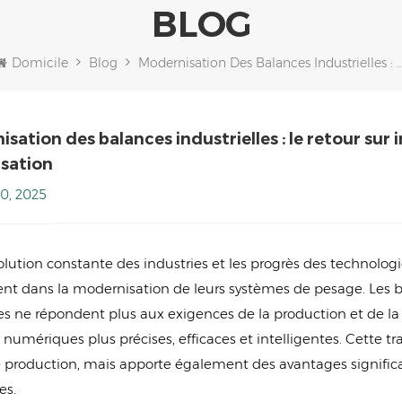
BLOG
Domicile
Blog
Modernisation Des Balances Industrielles : Le Retour Sur Investissement Accru Grâc
sation des balances industrielles : le retour sur
sation
0, 2025
volution constante des industries et les progrès des technolo
sent dans la modernisation de leurs systèmes de pesage. Les 
s ne répondent plus aux exigences de la production et de la 
numériques plus précises, efficaces et intelligentes. Cette t
e production, mais apporte également des avantages significa
es.