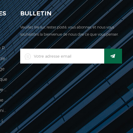
ES
BULLETIN
Veuillez lire sur, rester posté, vous abonner, et nous vous
souhaitons la bienvenue de nous dire ce que vous penser.
Échelle De Calcul Des Prix Légale Pour Le Commerce
Indicateur De Pesage Imperméable Industriel Industriel Numérique LED
age
que
Imperméable 150kg Indicateur De Pesée
Indicateur De Pesage Électronique De Traitement De La Nourriture
500g Échelle De Palmier Électronique Pour Peser Des Bijoux
Échelle De Poids De Plate-Forme Imperméable Électronique À Vendre