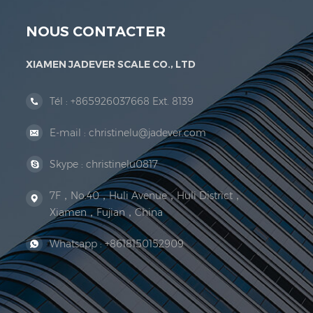
NOUS CONTACTER
XIAMEN JADEVER SCALE CO., LTD
Tél :
+865926037668 Ext. 8139
E-mail :
christinelu@jadever.com
Skype :
christinelu0817
7F，No.40，Huli Avenue，Huli District，
Xiamen，Fujian，China
Whatsapp :
+8618150152909