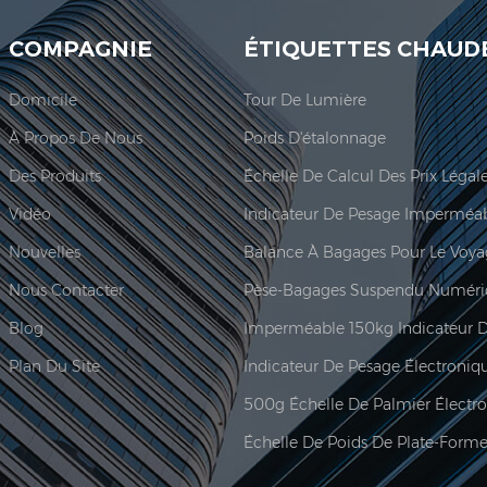
COMPAGNIE
ÉTIQUETTES CHAUD
Domicile
Tour De Lumière
À Propos De Nous
Poids D'étalonnage
Des Produits
Vidéo
Nouvelles
Balance À Bagages Pour Le Voy
Nous Contacter
Pèse-Bagages Suspendu Numéri
Blog
Plan Du Site