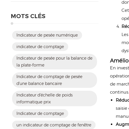
don
Cet
MOTS CLÉS
opé
Réd
Les
Indicateur de pesée numérique
mod
indicateur de comptage
dys
Indicateur de pesée pour la balance de
Amélior
la plate-forme
En inves
opératio
Indicateur de comptage de pesée
d'une balance bancaire
de march
continus
Indicateur d'échelle de poids
Réduc
informatique prix
saisie
Indicateur de comptage
manue
Augme
un indicateur de comptage de fenêtre