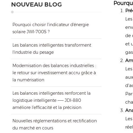
Pourquo
NOUVEAU BLOG
Pré
Les
Pourquoi choisir l'indicateur d'énergie
env
solaire JWI-700S ?
de 
et 
Les balances intelligentes transforment
gas
l'industrie du pesage
Amé
Modernisation des balances industrielles :
Les
le retour sur investissement accru grâce à
aux
la numérisation
d'a
Les balances intelligentes renforcent la
Par
logistique intelligente —— JDI-880
cha
améliore l'efficacité et la précision
Ana
Les
Nouvelles réglementations et rectification
rée
du marché en cours