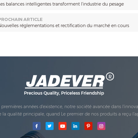
Les balances intelligentes transforment l'industrie du pesage
PROCHAIN ARTICLE
Nouvelles réglementations et rectification du marché en cours
es premières années d'existence, notre société avancée dans l'inno
 de la qualité principale, quand Le premier de nos produits a reçu l'
e Co., Ltd.a été établie; La principale zone de production de notre