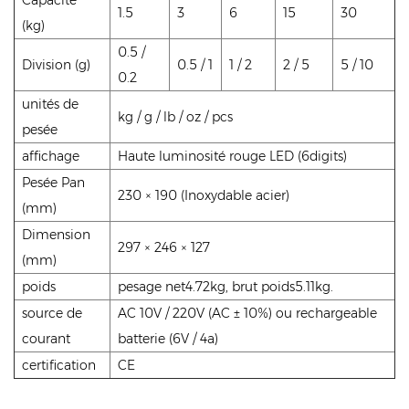
1.5
3
6
15
30
(kg)
0.5 /
Division (g)
0.5 / 1
1 / 2
2 / 5
5 / 10
0.2
unités de
kg / g / lb / oz / pcs
pesée
affichage
Haute luminosité rouge LED (6digits)
Pesée Pan
230 × 190 (Inoxydable acier)
(mm)
Dimension
297 × 246 × 127
(mm)
poids
pesage net4.72kg, brut poids5.11kg.
source de
AC 10V / 220V (AC ± 10%) ou rechargeable
courant
batterie (6V / 4a)
certification
CE