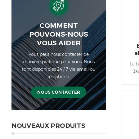
30
Conç
d'a
COMMENT
pour
POUVONS-NOUS
VOUS AIDER
c
a
Vous peut nous contacter de
géné
manière pratique pour vous. Nous
La 
Ba
sont disponibles 24 / 7 via email ou
Ja
Cap
téléphone.
dans
150
kg 50
NOUS CONTACTER
(c
60
char
03 
(cm)
NOUVEAUX PRODUITS