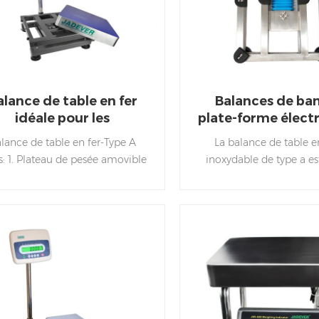
alance de table en fer
Balances de ba
idéale pour les
plate-forme élect
pplications de pesage
en ligne en ac
lance de table en fer-Type A
La balance de table e
inoxydable de typ
ts: 1. Plateau de pesée amovible
inoxydable de type a est
usine
en acier inoxydable 2. Pieds
dans des environnement
ables antidérapants et bulles de
et difficiles, le matéria
llement intégrales 3. Structure
inoxydable offre une lo
n fer pour des performances
de vie.
bles 4. Indicateurs en option :
IK-8/JIK-6/JIK-4/JWI-710/JWI-
0B/JWI-700W/JWI-700C/JWI-
00P/JWI-586/JWI-688/JWI-
0/JWI -3100/JWI-3000W/JWI-