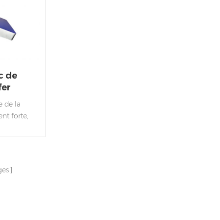
c de
fer
e de la
nt forte,
eut peser
t utilisé
ielles.
ges