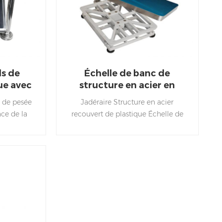
ds de
Échelle de banc de
ue avec
structure en acier en
sage de
plastique
e de pesée
Jadéraire Structure en acier
ce de la
recouvert de plastique Échelle de
lle idéale
plate-forme imperméable, avec
 vivantes
scellé PCB et la cellule de charge
.
est idéale pour une humidité élevée
environnement.