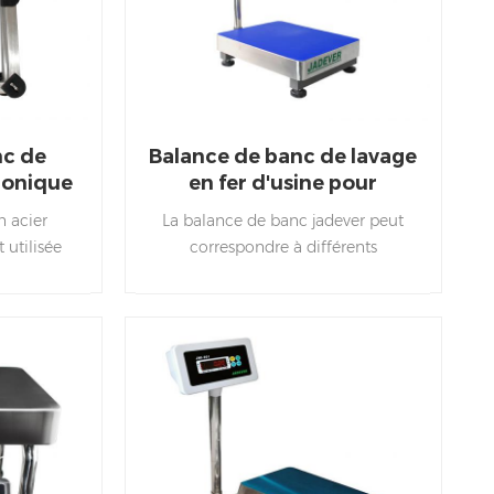
nc de
Balance de banc de lavage
ronique
en fer d'usine pour
ier
épicerie
n acier
La balance de banc jadever peut
e A pour
 utilisée
correspondre à différents
s humides
indicateurs industriels, tels que jwi-
u en acier
3000w/3000c/3100/3000/586/688/700w/710/6
ngue durée
4/6/8,etc.
ils sont généralement utilisés pour
l'entrepôt, l'usine, et l'épicerie.