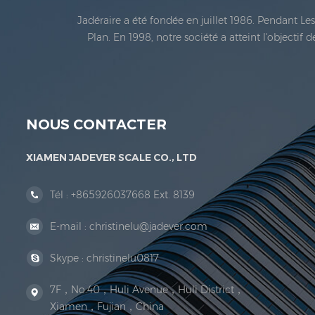
Jadéraire a été fondée en juillet 1986. Pendant L
Plan. En 1998, notre société a atteint l'objectif
métrologie légale En 1999, Xiamen Jadéraire Échell
NOUS CONTACTER
XIAMEN JADEVER SCALE CO., LTD
Tél :
+865926037668 Ext. 8139
E-mail :
christinelu@jadever.com
Skype :
christinelu0817
7F，No.40，Huli Avenue，Huli District，
Xiamen，Fujian，China