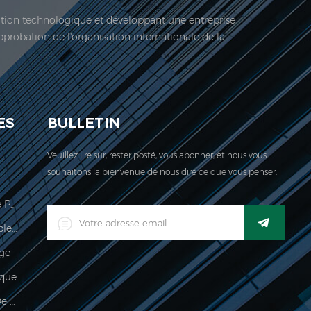
vation technologique et développant une entreprise
approbation de l'organisation internationale de la
 société est située ici. En 2006, Jadeur acquis ...
ES
BULLETIN
Veuillez lire sur, rester posté, vous abonner, et nous vous
souhaitons la bienvenue de nous dire ce que vous penser.
Échelle De Calcul Des Prix Légale Pour Le Commerce
Indicateur De Pesage Imperméable Industriel Industriel Numérique LED
age
que
Imperméable 150kg Indicateur De Pesée