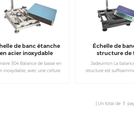
helle de banc étanche
Échelle de ban
en acier inoxydable
structure de 
numérique
raire 304 Balance de basse en
Jadeuriron La balanc
er inoxydable, avec une cellule
structure est suffisamme
harge scellée, est idéale pour la
l'indicateur de pesée p
ransformation des aliments
jusqu'à 800 kg, largemen
Industrie.
dans les usines industr
Un total de
1
pa