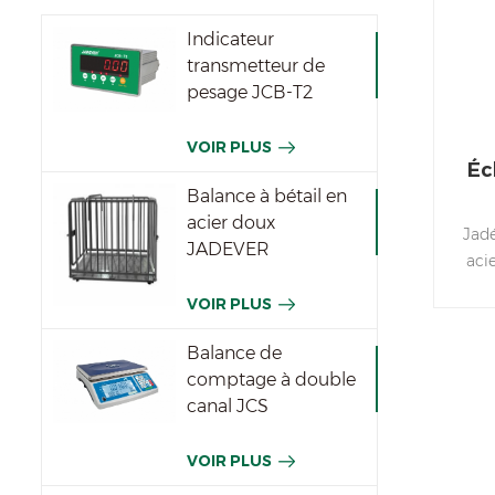
Indicateur
transmetteur de
pesage JCB-T2
VOIR PLUS
Éc
Balance à bétail en
acier doux
Jadé
JADEVER
aci
de c
VOIR PLUS
t
Balance de
comptage à double
canal JCS
VOIR PLUS