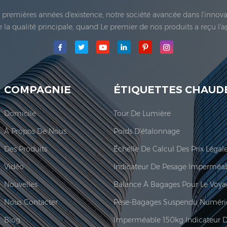
es premières années d'existence, notre société avancée dans l'inno
 de la qualité principale, quand Le premier de nos produits a reçu l'
e Co., Ltd.a été établie; La principale zone de production de notre
COMPAGNIE
ÉTIQUETTES CHAUD
Domicile
Tour De Lumière
À Propos De Nous
Poids D'étalonnage
Des Produits
Vidéo
Nouvelles
Balance À Bagages Pour Le Voy
Nous Contacter
Pèse-Bagages Suspendu Numéri
Blog