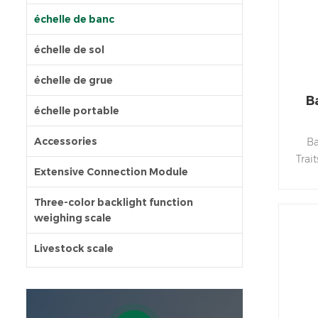
échelle de banc
échelle de sol
échelle de grue
B
échelle portable
a
Accessories
Ba
Trai
Extensive Connection Module
régl
Three-color backlight function
nive
weighing scale
e
dura
Livestock scale
J
70
7
300