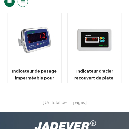
Indicateur de pesage
Indicateur d'acier
imperméable pour
recouvert de plate-
l'échelle du banc
forme en plastique
Un total de
1
pages