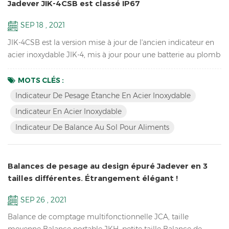
Jadever JIK-4CSB est classé IP67
SEP 18 , 2021
JIK-4CSB est la version mise à jour de l'ancien indicateur en
acier inoxydable JIK-4, mis à jour pour une batterie au plomb
plus longue durée de vie, un clavier mécanique étanche, un
indice d'étanchéité IP67, également une version LED JIK-
MOTS CLÉS :
4ECSB. Caractéristiques: Résolution jusqu'à 1/30000
Indicateur De Pesage Étanche En Acier Inoxydable
Indicateur de pesage étanche en acier inoxydable Structure
Indicateur En Acier Inoxydable
en acier inoxydable étanche avec clavier mécanique...
Indicateur De Balance Au Sol Pour Aliments
Balances de pesage au design épuré Jadever en 3
tailles différentes. Étrangement élégant !
SEP 26 , 2021
Balance de comptage multifonctionnelle JCA, taille
moyenne Balance portable JKH, petite taille Balance de