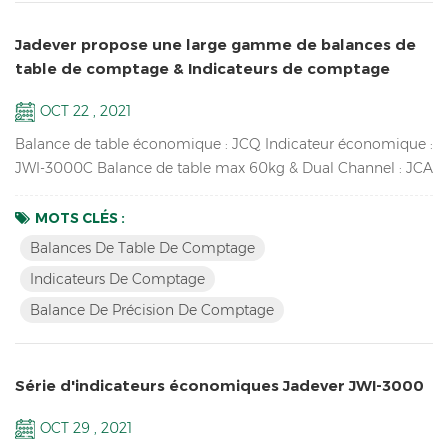
Jadever propose une large gamme de balances de
table de comptage & Indicateurs de comptage
OCT 22 , 2021
Balance de table économique : JCQ Indicateur économique :
JWI-3000C Balance de table max 60kg & Dual Channel : JCA
Boîtier ABS résistant aux chocs : JWI-700C Balance de
précision de comptage disponible : SKY-C Indicateur de
MOTS CLÉS :
comptage LCD à une fenêtre : JWI-2000C Balances de
Balances De Table De Comptage
comptage& Indicateurs de comptage Caractéristiques:
Indicateurs De Comptage
Accumulation jusqu'à 99 pièces, affichage de l'accumulation
Balance De Précision De Comptage
et fonctions ...
Série d'indicateurs économiques Jadever JWI-3000
OCT 29 , 2021