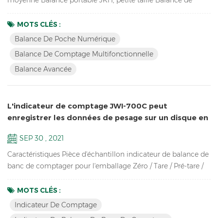
poche JKD, taille mini ces 3 balances utilisent la même
proportion de moules, elles se ressemblent donc, surtout de
MOTS CLÉS :
côté. tellement unique ! Caractéristiques principales de JCA :
Balance De Poche Numérique
Balance de pesage avancée pour compter les pièces de
Balance De Comptage Multifonctionnelle
rechange dans l'entrepôt Double canal (connexion à de plus
Balance Avancée
gra...
L'indicateur de comptage JWI-700C peut
enregistrer les données de pesage sur un disque en
U en groupes avec un lecteur de codes-barres
SEP 30 , 2021
Caractéristiques Pièce d'échantillon indicateur de balance de
banc de comptager pour l'emballage Zéro / Tare / Pré-tare /
Suivi du zéro / Mise hors tension automatique / Recalcul
automatique du poids unitaire / Comptage de pièces /
MOTS CLÉS :
Échantillonnage / Vérifier la quantité Jusqu'à haute résolution
Indicateur De Comptage
au 1/30 000 Écran LCD lumineux avec rétroéclairage vert