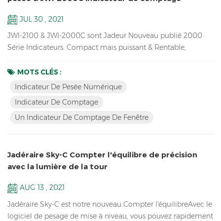
JUL 30 , 2021
JWI-2100 & JWI-2000C sont Jadeur Nouveau publié 2000
Série Indicateurs. Compact mais puissant & Rentable,
Indicateur de comptage d'une fenêtreDisponible, conception
unique, connexions externes riches, idée de votre utilisation
MOTS CLÉS :
en production, emballage, entrepôt, inventaire, expédition et
Indicateur De Pesée Numérique
réception Zones. Key Caractéristiques: 1. LED lumineux &
Indicateur De Comptage
Écran LCD Indicateur de pesage numérique avec pilier d...
Un Indicateur De Comptage De Fenêtre
Jadéraire Sky-C Compter l'équilibre de précision
avec la lumière de la tour
AUG 13 , 2021
Jadéraire Sky-C est notre nouveau Compter l'équilibreAvec le
logiciel de pesage de mise à niveau, vous pouvez rapidement