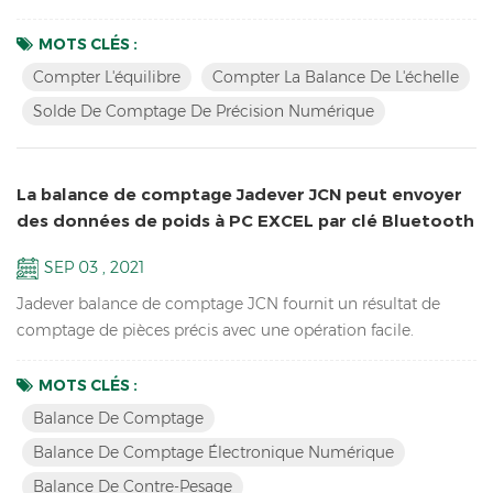
obtenir la quantité dont vous avez besoin en faisant HI / LO /
OK Vérification avec la tour lumière, idéale pour emballage.
MOTS CLÉS :
Key Caractéristiques: Résolution interne élevée 1 / 600 000
Compter L'équilibre
Compter La Balance De L'échelle
équipements de laboratoire d'école électronique pesant
Solde De Comptage De Précision Numérique
l'équilibreécran LCD avec vert rétroécla...
La balance de comptage Jadever JCN peut envoyer
des données de poids à PC EXCEL par clé Bluetooth
U
SEP 03 , 2021
Jadever balance de comptage JCN fournit un résultat de
comptage de pièces précis avec une opération facile.
Connecté avec une tour d'éclairage, il peut aider à vérifier la
plage de poids et à emballer rapidement les produits que
MOTS CLÉS :
vous vendez. il peut également envoyer les données de poids
Balance De Comptage
à PC EXCEL par Bluetooth U-key. Caractéristiques: Balance
Balance De Comptage Électronique Numérique
numérique de comptage de pièces d'inventaire； La fonc...
Balance De Contre-Pesage