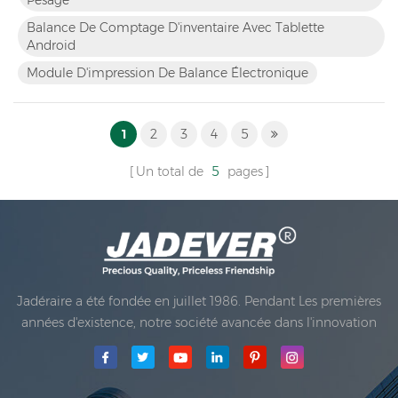
voyant tricolore vous invite et imprim...
Balance De Comptage D'inventaire Avec Tablette
Android
Module D'impression De Balance Électronique
1
2
3
4
5
Un total de
5
pages
Jadéraire a été fondée en juillet 1986. Pendant Les premières
années d'existence, notre société avancée dans l'innovation
technologique et développant une entreprise Plan. En 1998,
notre société a atteint l'objectif de la qualité principale,
quand Le premier de nos produits a reçu l'approbation de