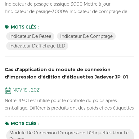
Indicateur de pesage classique-3000 Mettre à jour
l'indicateur de pesage-3000W Indicateur de comptage de
mise à jour-3000C Grand indicateur d'affichage LED rouge-
3100 Caractéristiques Résolution jusqu'à 1/15000 Indicateur
MOTS CLÉS :
de pesage de pièces d'inventaire / Indicateur de comptage
Indicateur De Pesée
Indicateur De Comptage
Conception de contour attrayante avec boîtier ABS durable
Indicateur D'affichage LED
Écran LCD lumineux avec rétroéclairage vert ou écran LED
rouge...
Cas d'application du module de connexion
d'impression d'édition d'étiquettes Jadever JP-01
pour un client à Xiamen
NOV 19 , 2021
Notre JP-01 est utilisé pour le contrôle du poids après
emballage. Différents produits ont des poids et des étiquettes
différents. Une chaîne de montage contrôlera des dizaines de
produits, mais un seul type sera contrôlé à la fois. Après avoir
MOTS CLÉS :
sélectionné le produit (matériau) correspondant sur le
Module De Connexion D'impression D'étiquettes Pour Le
bloc/tablette, placez le produit, si le poids est correct, le
Pesage