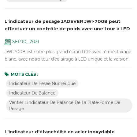
L'indicateur de pesage JADEVER JWI-700B peut
effectuer un contrôle de poids avec une tour à LED
SEP 10 , 2021
JWI-700B est notre plus grand écran LCD avec rétroéclairage
blanc, avec notre tour d'éclairage à LED unique et la version
mise à jour du logiciel peut effectuer une vérification du
poids HI LO OK pour vous aider à emballer rapidement vos
MOTS CLÉS :
marchandises. Caractéristiques Le plus grand inventaire
Indicateur De Pesée Numérique
d'écrans LCD Vérifier la plate-forme de pesage Indicateur de
Indicateur De Balance
balance Résolution jusqu'à 1/15000 Conception...
Vérifier L'indicateur De Balance De La Plate-Forme De
Pesage
L'indicateur d'étanchéité en acier inoxydable