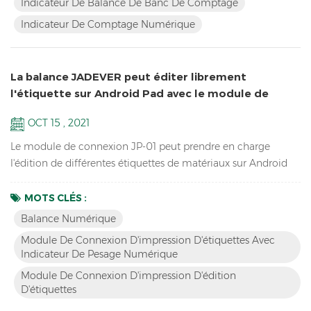
Indicateur De Balance De Banc De Comptage
Boîtier ABS résistant aux chocs Prend en charge ...
Indicateur De Comptage Numérique
La balance JADEVER peut éditer librement
l'étiquette sur Android Pad avec le module de
connexion JP-01
OCT 15 , 2021
Le module de connexion JP-01 peut prendre en charge
l'édition de différentes étiquettes de matériaux sur Android
Pad et l'impression par imprimante, le JP-01 peut connecter
le balance numérique ,Palette Android et imprimante par
MOTS CLÉS :
câble ou sans fil Bluetooth, nous avons donc deux versions :
Balance Numérique
filaire JP-01 & sans fil JP-01. Caractéristiques Casser le
Module De Connexion D'impression D'étiquettes Avec
opération traditionnelle, éditez l'étiquette par l'...
Indicateur De Pesage Numérique
Module De Connexion D'impression D'édition
D'étiquettes