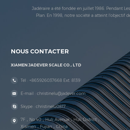
Jadéraire a été fondée en juillet 1986. Pendant L
Plan. En 1998, notre société a atteint l'objectif
métrologie légale En 1999, Xiamen Jadéraire Échell
NOUS CONTACTER
XIAMEN JADEVER SCALE CO., LTD
Tél :
+865926037668 Ext. 8139
E-mail :
christinelu@jadever.com
Skype :
christinelu0817
7F，No.40，Huli Avenue，Huli District，
Xiamen，Fujian，China