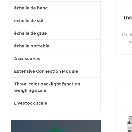
échelle de banc
In
échelle de sol
échelle de grue
L'in
s
échelle portable
com
Accessories
ins
char
Extensive Connection Module
deu
Three-color backlight function
un
weighing scale
ave
numé
Livestock scale
a
indu