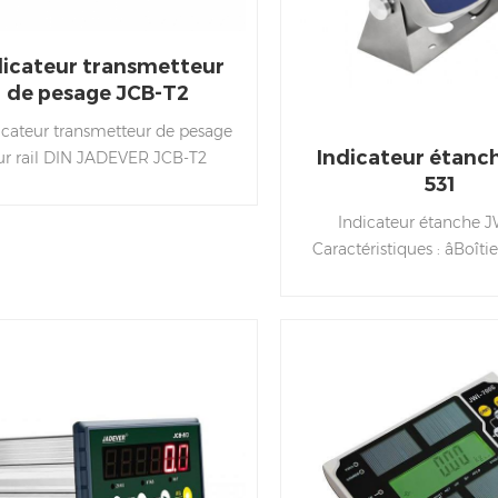
dicateur transmetteur
de pesage JCB-T2
dicateur transmetteur de pesage
Indicateur étanc
ur rail DIN JADEVER JCB-T2
531
adopte un boîtier industriel
pact en aluminium pour une
Indicateur étanche J
tallation intégrée. Il prend en
Caractéristiques : âBoîtie
ge jusqu'à 4 cellules de charge,
inoxydable 304 âConce
x ports de communication et
circuit imprimé entièreme
e sortie de signal analogique,
avec étanche, perfo
c des bornes de contrôle d'E/S
résistantes à l'humidité
riques intégrées. Idéal pour le
poussière â Fonctions de
pesage de silos, le dosage
de contrôle pondé
utomatique et les systèmes
accumulation, pesée des
striels de collecte de données
alerte de batterie faibl
de poids.
âÉtalonnage simple et m