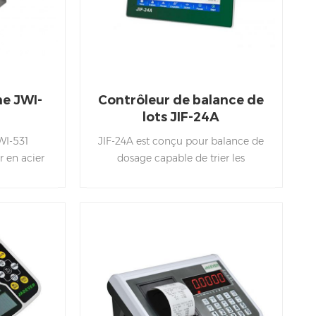
he JWI-
Contrôleur de balance de
lots JIF-24A
WI-531
JIF-24A est conçu pour balance de
r en acier
dosage capable de trier les
ption de
commandes d'alimentation d'une
nt scellé,
variété de matériaux. Ça peut être
rmances
largement utilisé dans le mélange
 et à la
de béton, le mélange de bitume, la
 pré-tare,
métallurgie, la chimie, industries
ral,
alimentaires, etc. Fonctionnalités de
 animaux,
la versionï¼ 1. Convivial . Meilleure
e, etc.
expérience 2. Construction de la
ultipoint
carte mémoire Dans, le processus