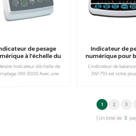
applications sur les 
extérieurs, la produc
l'emballage, l'entrepôt, l'
les zones d'expéditio
réception ou tout autre 
l'alimentation électrique
pratique Caractéristique
Indicateur de pesage
Indicateur de p
JWI-700S Résolution 1/1
mérique à l'échelle du
numérique pour 
de pesée pcs /台斤/ lb.oz
banc Bluetooth
de table
éraire Indicateur d'échelle de
L'indicateur de balance
Afficher 6 chiffres, ha
mptage JWI-3000 Avec une
JWI-710 est notre plu
chiffres 30 mm, écran 
ception de contour attrayante
indicateur d'affichage à
rétroéclairage LED 
t envoyer des informations sur
un design attrayant po
Dimension(mm) 274x170x
le poids à Smartphone par
connecter par RS232,
Poids net : 0,8 kg Poids br
Bluetooth
Bluetooth, U-disk, 
Source de courant Énergi
1
2
3
Batterie Li-ion 2 00
Un total de
3
pa
Adaptateur 6V/300mA E
de cellule de charge D
jusqu'à 4 cellules de pe