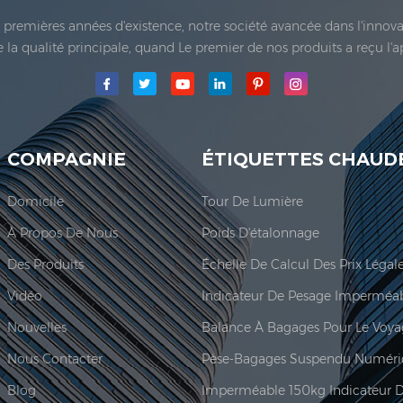
es premières années d'existence, notre société avancée dans l'inno
 de la qualité principale, quand Le premier de nos produits a reçu l'
e Co., Ltd.a été établie; La principale zone de production de notre
COMPAGNIE
ÉTIQUETTES CHAUD
Domicile
Tour De Lumière
À Propos De Nous
Poids D'étalonnage
Des Produits
Vidéo
Nouvelles
Balance À Bagages Pour Le Voy
Nous Contacter
Pèse-Bagages Suspendu Numéri
Blog