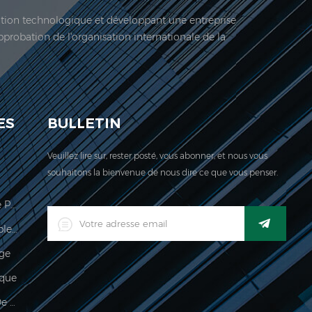
vation technologique et développant une entreprise
approbation de l'organisation internationale de la
 société est située ici. En 2006, Jadeur acquis ...
ES
BULLETIN
Veuillez lire sur, rester posté, vous abonner, et nous vous
souhaitons la bienvenue de nous dire ce que vous penser.
Échelle De Calcul Des Prix Légale Pour Le Commerce
Indicateur De Pesage Imperméable Industriel Industriel Numérique LED
age
que
Imperméable 150kg Indicateur De Pesée