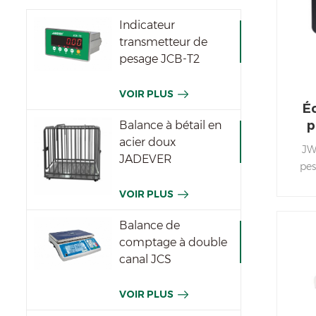
I
Indicateur
transmetteur de
dy
pesage JCB-T2
m
VOIR PLUS
É
p
Balance à bétail en
acier doux
JW
JADEVER
pe
VOIR PLUS
Avec
la c
Balance de
de l
comptage à double
votr
canal JCS
VOIR PLUS