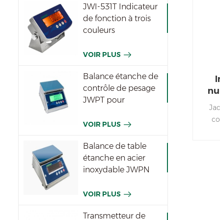
JWI-531T Indicateur
de fonction à trois
couleurs
imperméable
VOIR PLUS
Balance étanche de
contrôle de pesage
nu
JWPT pour
Jad
l'industrie
co
VOIR PLUS
con
peu
Balance de table
étanche en acier
inoxydable JWPN
VOIR PLUS
Transmetteur de