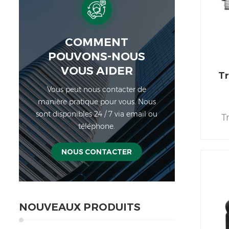
COMMENT
POUVONS-NOUS
VOUS AIDER
Tr
Vous peut nous contacter de
manière pratique pour vous. Nous
sont disponibles 24 / 7 via email ou
T
téléphone.
m
NOUS CONTACTER
e
Fil
f
sta
NOUVEAUX PRODUITS