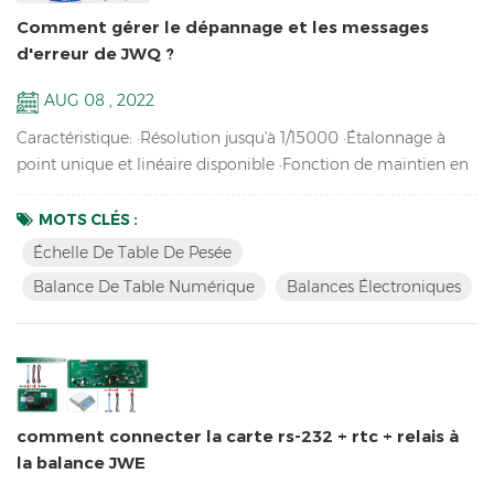
Comment gérer le dépannage et les messages
d'erreur de JWQ ?
AUG 08 , 2022
Caractéristique: ·Résolution jusqu'à 1/15000 ·Étalonnage à
point unique et linéaire disponible ·Fonction de maintien en
mode pic, stabilité ou clé ·Fonction d'alarme de pesée limite
inférieure/supérieure · Réglage de la plage zéro et réglage du
MOTS CLÉS :
filtre pour le comptage dans diverses conditions · Fonctions
Échelle De Table De Pesée
d'accumulation, d'affichage d'accumulation et d'effacement
Balance De Table Numérique
Balances Électroniques
d'accumulation ·RS-232/relais/Blue ...
comment connecter la carte rs-232 + rtc + relais à
la balance JWE