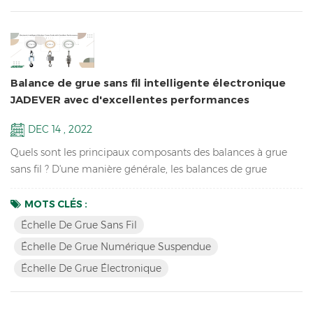
Balance de grue sans fil intelligente électronique
JADEVER avec d'excellentes performances
DEC 14 , 2022
Quels sont les principaux composants des balances à grue
sans fil ? D'une manière générale, les balances de grue
électroniques sans fil sont composées d'un instrument sans
fil, d'un corps de balance, d'un chariot, d'un émetteur sans fil
MOTS CLÉS :
(dans le corps de la balance), d'un récepteur sans fil (dans
Échelle De Grue Sans Fil
l'instrument), d'un chargeur, d'une antenne et d'une batterie.
Échelle De Grue Numérique Suspendue
Quel est le principe de fonctionne...
Échelle De Grue Électronique