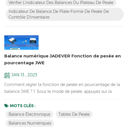
Vérifier L'indicateur Des Balances Du Plateau De Pesée
vers la gauche ou vers la droite pour régler la...
Indicateur De Balance De Plate-Forme De Pesée De
Contrôle D'inventaire
Balance numérique JADEVER Fonction de pesée en
pourcentage JWE
JAN 13 , 2023
Comment régler la fonction de pesée en pourcentage de la
balance JWE ? 1. Sous le mode de pesée, appuyez sur la
touche MODE pour sélectionner l'unité "%" 2. Appuyez sur la
touche MC/SET pour choisir le pourcentage (les options sont
MOTS CLÉS :
25 %, 50 % et 100 %), puis placez le simple sur le plateau de
Balance Électronique
Tables De Pesée
pesée, 3. Attendez l'apparition de CAL 4. Deux secondes plus
Balances Numériques
tard, l'action d'échantillonna...