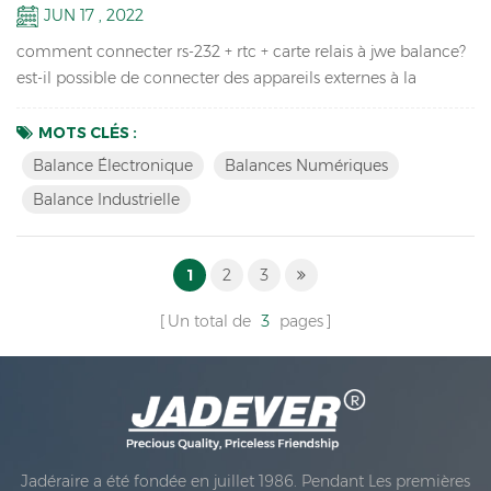
JUN 17 , 2022
comment connecter rs-232 + rtc + carte relais à jwe balance?
est-il possible de connecter des appareils externes à la
balance JWE ? oui , vous pouvez les connecter via rs232 + rtc
+ carte relais . cn6: c'est pour le commutateur cn4 : c'est pour
MOTS CLÉS :
RS-232 CN5 : c'est pour RTC 1. câble link4 de RS-232
Balance Électronique
Balances Numériques
connecte le connecteur CN4 sur la carte mère Le câble 2.
Balance Industrielle
link3 du RTC connecte le connecteur CN5 sur l...
1
2
3
Un total de
3
pages
Jadéraire a été fondée en juillet 1986. Pendant Les premières