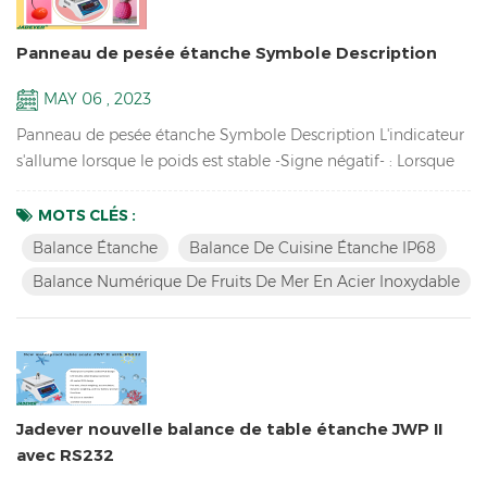
Panneau de pesée étanche Symbole Description
MAY 06 , 2023
Panneau de pesée étanche Symbole Description L'indicateur
s'allume lorsque le poids est stable -Signe négatif- : Lorsque
le poids est inférieur à 0, le voyant est allumé SALUT Lorsque
le poids est supérieur à la limite supérieure et supérieur ou
MOTS CLÉS :
égal à 20 divisions, le voyant est allumé D'ACCORD Lorsque
Balance Étanche
Balance De Cuisine Étanche IP68
le poids se situe entre la limite supérieure et la limite
Balance Numérique De Fruits De Mer En Acier Inoxydable
inférieure (y compris les limites sup...
Jadever nouvelle balance de table étanche JWP II
avec RS232