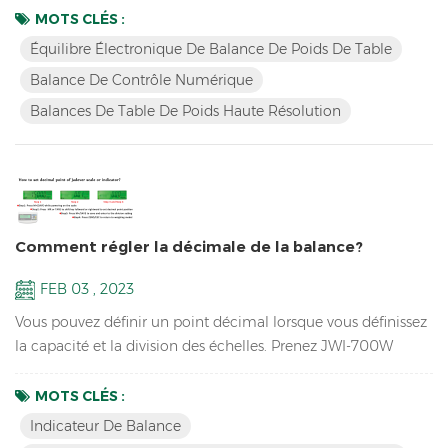
enfoncée tout en allumant la balance. L'écran affichera
MOTS CLÉS :
15.000kg Étape 2 : Appuyez à nouveau sur la touche
Équilibre Électronique De Balance De Poids De Table
M+/Enregistrer. L'écran affichera 0,001 kg. Étape 3 : Appuyez
Balance De Contrôle Numérique
sur la touche MR. L'écran affichera 0,0001 kg. Étape 4 :
Balances De Table De Poids Haute Résolution
Appuye...
Comment régler la décimale de la balance?
FEB 03 , 2023
Vous pouvez définir un point décimal lorsque vous définissez
la capacité et la division des échelles. Prenez JWI-700W
comme exemple. 1. Appuyez sur M+/SAVE lors de la mise
sous tension de la balance. Lorsque la fenêtre affiche "CAP
MOTS CLÉS :
150.00 KG", relâchez la touche et entrez dans le réglage de la
Indicateur De Balance
capacité 2. Appuyez sur MR ou TARE pour décaler la touche