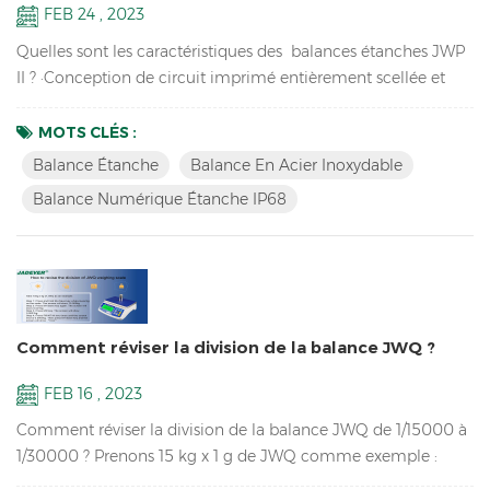
FEB 24 , 2023
Quelles sont les caractéristiques des balances étanches JWP
II ? ·Conception de circuit imprimé entièrement scellée et
étanche ·Affichage LED double face (en option) ·Arrêt
automatique pour économiser de l'énergie ·Toutes les
MOTS CLÉS :
conceptions de circuits imprimés scellés ·Fonctions de pré-
Balance Étanche
Balance En Acier Inoxydable
tare, de contrôle de pesée, d'accumulation, de pesée
Balance Numérique Étanche IP68
dynamique et d'invite de batterie faible ·Fonction d'éta...
Comment réviser la division de la balance JWQ ?
FEB 16 , 2023
Comment réviser la division de la balance JWQ de 1/15000 à
1/30000 ? Prenons 15 kg x 1 g de JWQ comme exemple :
Étape 1 : Appuyez sur la touche M+/Save et maintenez-la