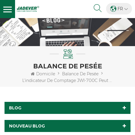
FR
BALANCE DE PESÉE
Domicile
Balance De Pesée
L'indicateur De Comptage JWI-700C Peut Enregistrer Les Données De Pesage Sur Un Disque En U En Groupes Avec Un Lecteur De Codes-Barres
BLOG
NOUVEAU BLOG