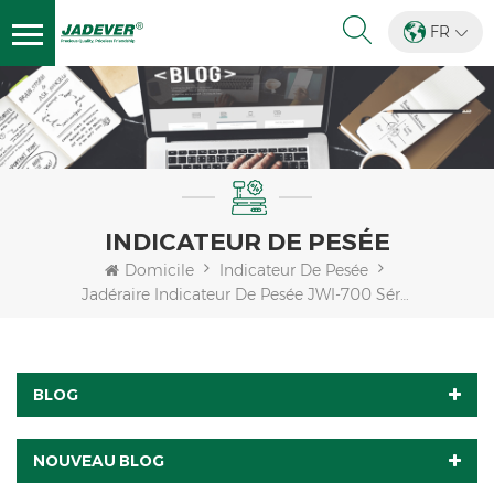
FR
INDICATEUR DE PESÉE
Domicile
Indicateur De Pesée
Jadéraire Indicateur De Pesée JWI-700 Série, Toutes Les Fonctions Couvert.
BLOG
NOUVEAU BLOG