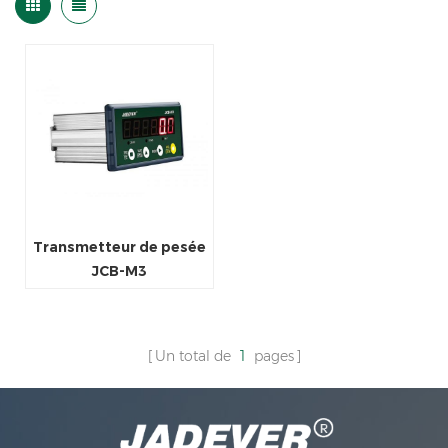
Transmetteur de pesée
JCB-M3
Un total de
1
pages