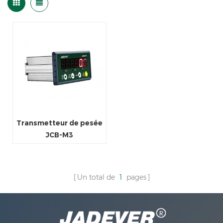
Transmetteur de pesée
JCB-M3
Un total de
1
pages