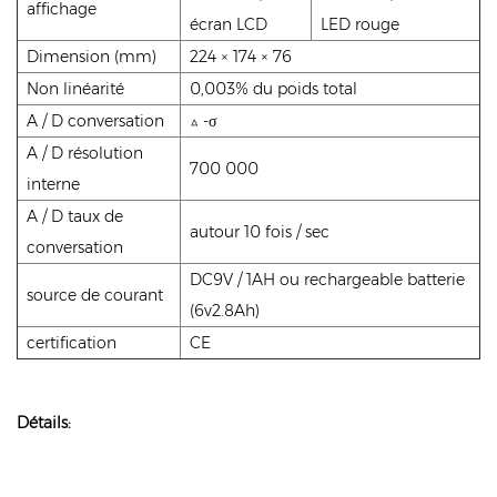
affichage
écran LCD
LED rouge
Dimension (mm)
224 × 174 × 76
Non linéarité
0,003% du poids total
A / D conversation
△ -σ
A / D résolution
700 000
interne
A / D taux de
autour 10 fois / sec
conversation
DC9V / 1AH ou rechargeable batterie
source de courant
(6v2.8Ah)
certification
CE
Détails: