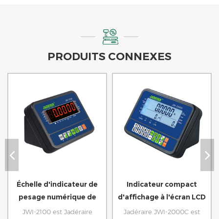
PRODUITS CONNEXES
Échelle d'indicateur de
Indicateur compact
pesage numérique de
d'affichage à l'écran LCD
l'affichage de LED
d'une fenêtre
JWI-2100 est Jadéraire
Jadéraire JWI-2000C est