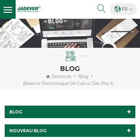
FR
BLOG
Domicile
Blog
Balance Électronique De Calcul Des Prix Au Détail Adaptée Au Commerce
BLOG
NOUVEAU BLOG