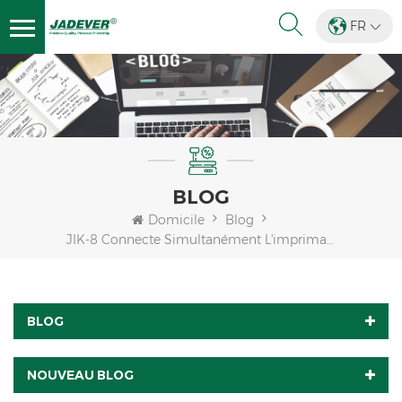
FR
BLOG
Domicile
Blog
JIK-8 Connecte Simultanément L'imprimante GODEX Et Le Câble U-Key
BLOG
NOUVEAU BLOG