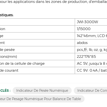
pour les applications dans les zones de production, d'emballag
stiques:
JWI-3000W
ion
1/15000
ge
142*46mm, LCD 6 
ent
abdos
de pesée
pcs,斤, Ib, oz, g, k
ions(mm)
222*176*85
ion de la cellule de charge
AC 5V, jusqu'à 8
de courant
CC 9V. 0.4A / ba
CLÉS :
Indicateur De Pesée Numérique
Indicateur De Cont
teur De Pesage Numérique Pour Balance De Table