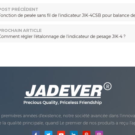
POST PRÉCÉDENT
Fonction de pesée sans fil de l'indicateur JIK-4CSB pour balance de
PROCHAIN ARTICLE
Comment régler l'étalonnage de l'indicateur de pesage JIK-4 ?
es premières années d'existence, notre société avancée dans l'inno
 de la qualité principale, quand Le premier de nos produits a reçu l'
e Co., Ltd.a été établie; La principale zone de production de notre