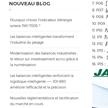
NOUVEAU BLOG
7. P06 :
8. P07 :
9. P08 :
Pourquoi choisir l'indicateur d'énergie
10. P09 :
solaire JWI-700S ?
11. P10 :
Les balances intelligentes transforment
12. P11 :
l'industrie du pesage
13. P12 :
14. P13：
Modernisation des balances industrielles :
15. P14 :
le retour sur investissement accru grâce à
16. P15：
la numérisation
Les balances intelligentes renforcent la
logistique intelligente —— JDI-880
améliore l'efficacité et la précision
Nouvelles réglementations et rectification
du marché en cours