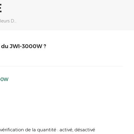
E
Comment Lire Correctement Les Valeurs Des Paramètres Du JWI-3000W ?
s du JWI-3000W ?
000W
 vérification de la quantité : activé, désactivé