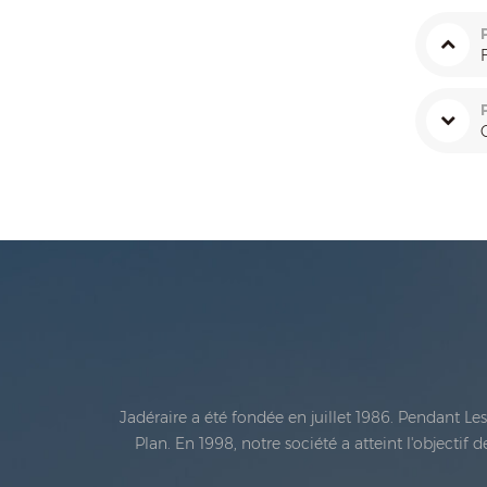
Jadéraire a été fondée en juillet 1986. Pendant L
Plan. En 1998, notre société a atteint l'objectif
métrologie légale En 1999, Xiamen Jadéraire Échell