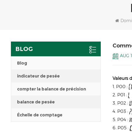
Domi
Commen
BLOG
AUG 1
Blog
indicateur de pesée
Valeurs 
1. P00 :
compter la balance de précision
2. P01 :
balance de pesée
3. P02 :
4. P03 :
Échelle de comptage
5. P04 :
6. P05 :