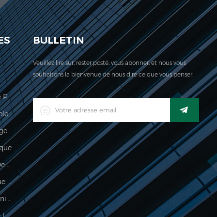
ES
BULLETIN
Veuillez lire sur, rester posté, vous abonner, et nous vous
souhaitons la bienvenue de nous dire ce que vous penser.
Échelle De Calcul Des Prix Légale Pour Le Commerce
Indicateur De Pesage Imperméable Industriel Industriel Numérique LED
age
que
Imperméable 150kg Indicateur De Pesée
Indicateur De Pesage Électronique De Traitement De La Nourriture
500g Échelle De Palmier Électronique Pour Peser Des Bijoux
Échelle De Poids De Plate-Forme Imperméable Électronique À Vendre