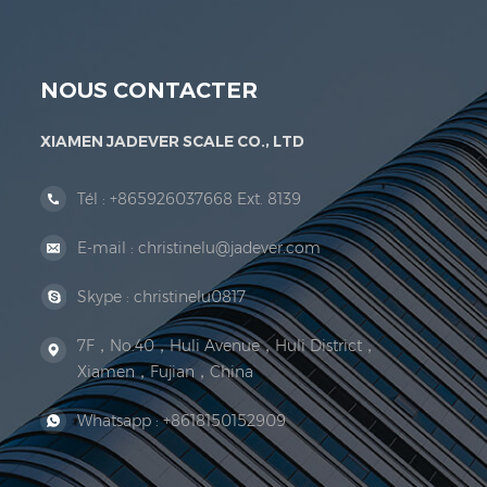
NOUS CONTACTER
XIAMEN JADEVER SCALE CO., LTD
Tél :
+865926037668 Ext. 8139
E-mail :
christinelu@jadever.com
Skype :
christinelu0817
7F，No.40，Huli Avenue，Huli District，
Xiamen，Fujian，China
Whatsapp :
+8618150152909