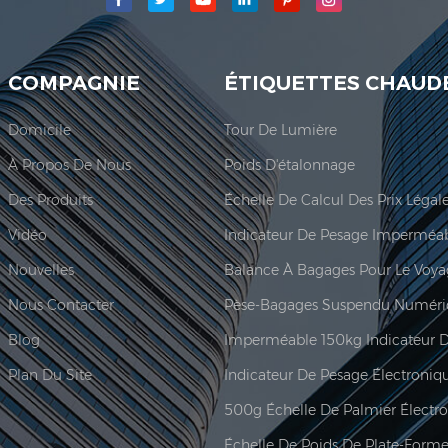
COMPAGNIE
ÉTIQUETTES CHAUD
Domicile
Tour De Lumière
À Propos De Nous
Poids D'étalonnage
Des Produits
Vidéo
Nouvelles
Balance À Bagages Pour Le Voy
Nous Contacter
Pèse-Bagages Suspendu Numéri
Blog
Plan Du Site