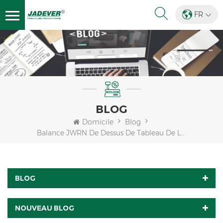
FR
BLOG
Domicile
Blog
Balance JWRN De Dessus De Tableau De LED Rouge De La Chine Avec La Fonction De Compte Simple
BLOG
NOUVEAU BLOG