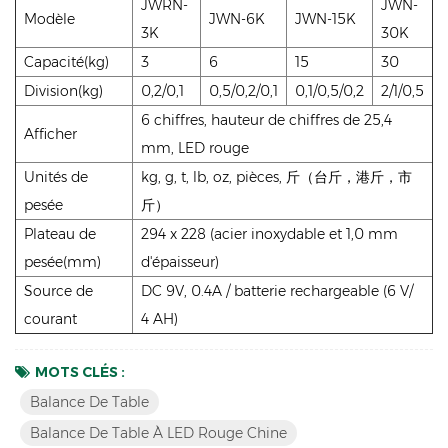
JWRN-
JWN-
Modèle
JWN-6K
JWN-15K
3K
30K
Capacité(kg)
3
6
15
30
Division(kg)
0,2/0,1
0,5/0,2/0,1
0,1/0,5/0,2
2/1/0,5
6 chiffres, hauteur de chiffres de 25,4
Afficher
mm, LED rouge
Unités de
kg, g, t, lb, oz, pièces, 斤（台斤，港斤，市
pesée
斤）
Plateau de
294 x 228 (acier inoxydable et 1,0 mm
pesée(mm)
d'épaisseur)
Source de
DC 9V, 0.4A / batterie rechargeable (6 V/
courant
4 AH)
MOTS CLÉS :
Balance De Table
Balance De Table À LED Rouge Chine