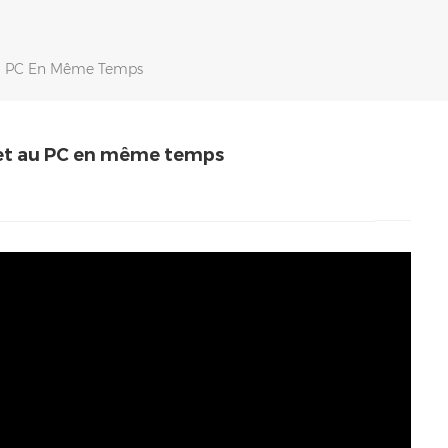
 Au PC En Même Temps
e et au PC en même temps