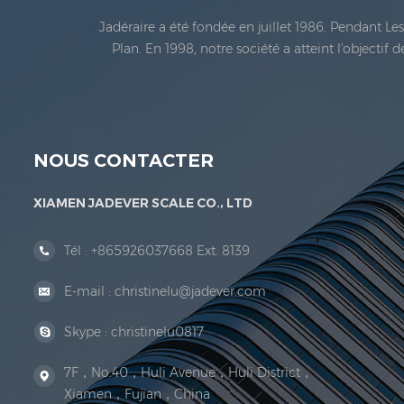
Jadéraire a été fondée en juillet 1986. Pendant L
Plan. En 1998, notre société a atteint l'objectif
métrologie légale En 1999, Xiamen Jadéraire Échell
NOUS CONTACTER
XIAMEN JADEVER SCALE CO., LTD
Tél :
+865926037668 Ext. 8139
E-mail :
christinelu@jadever.com
Skype :
christinelu0817
7F，No.40，Huli Avenue，Huli District，
Xiamen，Fujian，China