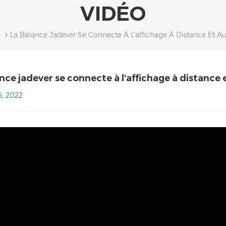
VIDÉO
La Balance Jadever Se Connecte À L'affichage À Distance Et
o
ance jadever se connecte à l'affichage à distanc
6, 2022