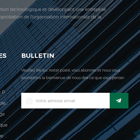
vation technologique et développant une entreprise
approbation de l'organisation internationale de la
 société est située ici. En 2006, Jadeur acquis ...
ES
BULLETIN
Veuillez lire sur, rester posté, vous abonner, et nous vous
souhaitons la bienvenue de nous dire ce que vous penser.
Échelle De Calcul Des Prix Légale Pour Le Commerce
Indicateur De Pesage Imperméable Industriel Industriel Numérique LED
age
que
Imperméable 150kg Indicateur De Pesée