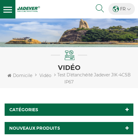
FR
VIDÉO
Test D'étanchéité Jadever JIK-4CSB
Domicile
Vidéo
IP67
CATÉGORIES
NOUVEAUX PRODUITS