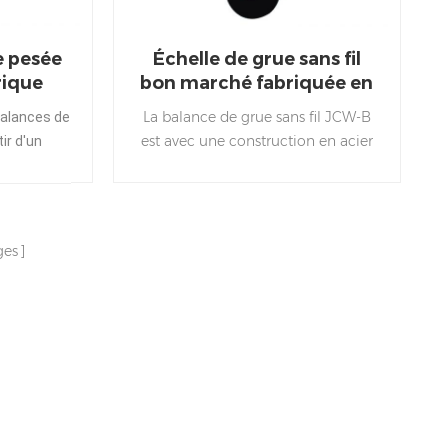
e pesée
Échelle de grue sans fil
rique
bon marché fabriquée en
Chine
La balance de grue sans fil JCW-B
alances de
est avec une construction en acier
ir d'un
résistante aux chocs.
t élévateur
lager les
quipements
iaux de
ges
mbours
s.