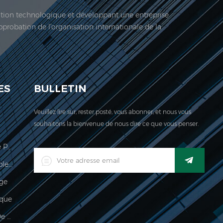
vation technologique et développant une entreprise
approbation de l'organisation internationale de la
 société est située ici. En 2006, Jadeur acquis ...
ES
BULLETIN
Veuillez lire sur, rester posté, vous abonner, et nous vous
souhaitons la bienvenue de nous dire ce que vous penser.
Échelle De Calcul Des Prix Légale Pour Le Commerce
Indicateur De Pesage Imperméable Industriel Industriel Numérique LED
age
que
Imperméable 150kg Indicateur De Pesée