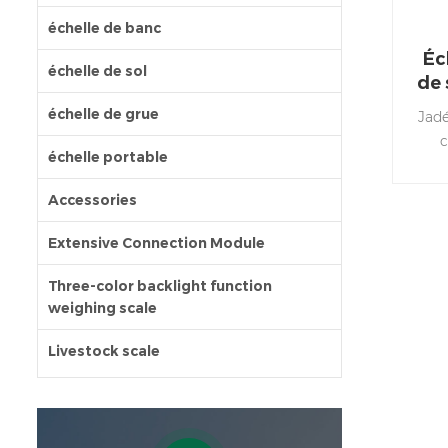
échelle de banc
Éc
échelle de sol
de
échelle de grue
Jadé
c
échelle portable
Accessories
e
C
Extensive Connection Module
croc
d
Three-color backlight function
weighing scale
Livestock scale