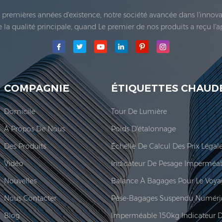
es premières années d'existence, notre société avancée dans l'inno
 de la qualité principale, quand Le premier de nos produits a reçu l'
e Co., Ltd.a été établie; La principale zone de production de notre
COMPAGNIE
ÉTIQUETTES CHAUD
Domicile
Tour De Lumière
À Propos De Nous
Poids D'étalonnage
Des Produits
Vidéo
Nouvelles
Balance À Bagages Pour Le Voy
Nous Contacter
Pèse-Bagages Suspendu Numéri
Blog