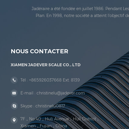
Jadéraire a été fondée en juillet 1986. Pendant L
Plan. En 1998, notre société a atteint l'objectif
métrologie légale En 1999, Xiamen Jadéraire Échell
NOUS CONTACTER
XIAMEN JADEVER SCALE CO., LTD
Tél :
+865926037668 Ext. 8139
E-mail :
christinelu@jadever.com
Skype :
christinelu0817
7F，No.40，Huli Avenue，Huli District，
Xiamen，Fujian，China