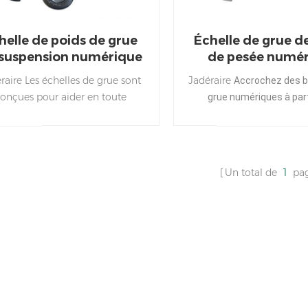
helle de poids de grue
Échelle de grue d
 suspension numérique
de pesée numé
raire Les échelles de grue sont
Jadéraire
Accrochez des b
onçues pour aider en toute
grue numériques à part
sécurité à peser des charges
chargeur de sol, de chario
suspendues dans des
ou de faisceau pour sou
nvironnements industriels Ils
moteurs de moteur, les é
onnectez-vous à la fin d'un
industriels, les matér
Un total de
1
pa
het de charge et de la fixation
construction, les ta
irectement à la charge étant
métalliques et plu
pesée.