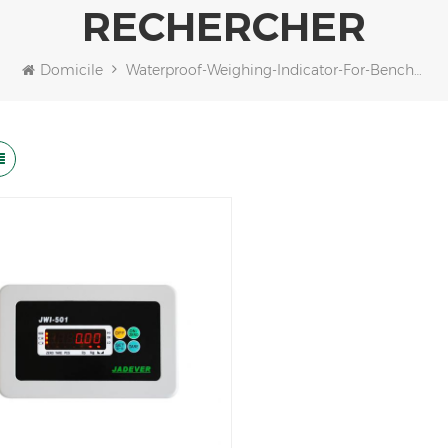
RECHERCHER
Domicile
Waterproof-Weighing-Indicator-For-Bench-Scale