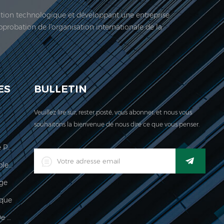
vation technologique et développant une entreprise
approbation de l'organisation internationale de la
 société est située ici. En 2006, Jadeur acquis ...
ES
BULLETIN
Veuillez lire sur, rester posté, vous abonner, et nous vous
souhaitons la bienvenue de nous dire ce que vous penser.
Échelle De Calcul Des Prix Légale Pour Le Commerce
Indicateur De Pesage Imperméable Industriel Industriel Numérique LED
age
que
Imperméable 150kg Indicateur De Pesée