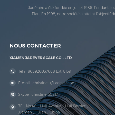
Jadéraire a été fondée en juillet 1986. Pendant L
Plan. En 1998, notre société a atteint l'objectif
métrologie légale En 1999, Xiamen Jadéraire Échell
NOUS CONTACTER
XIAMEN JADEVER SCALE CO., LTD
Tél :
+865926037668 Ext. 8139
E-mail :
christinelu@jadever.com
Skype :
christinelu0817
7F，No.40，Huli Avenue，Huli District，
Xiamen，Fujian，China