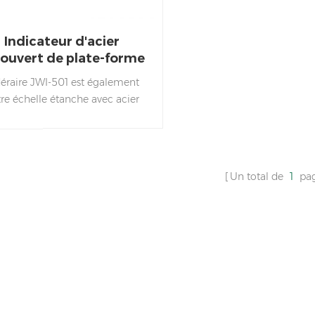
Indicateur d'acier
ouvert de plate-forme
en plastique
éraire JWI-501 est également
re échelle étanche avec acier
recouvert de plastique anti-
rrosion Convient aux fruits de
mer Traitement.
Un total de
1
pa