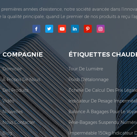
es premières années d'existence, notre société avancée dans l'inno
 de la qualité principale, quand Le premier de nos produits a reçu l'
e Co., Ltd.a été établie; La principale zone de production de notre
COMPAGNIE
ÉTIQUETTES CHAUD
Domicile
Tour De Lumière
À Propos De Nous
Poids D'étalonnage
Des Produits
Vidéo
Nouvelles
Balance À Bagages Pour Le Voy
Nous Contacter
Pèse-Bagages Suspendu Numéri
Blog