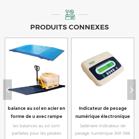
PRODUITS CONNEXES
balance au sol en acier en
Indicateur de pesage
forme de u avec rampe
numérique électronique
utilisée pour un entrepôt
pour la balance de la
les balances au sol sont
Jadéraire Indicateur de
industriel
plate-forme
parfaites pour les pesées
pesage numérique JWI-586