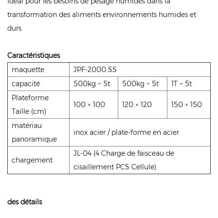
Idéal pour les besoins de pesage humides dans la
transformation des aliments environnements humides et
durs
Caractéristiques
maquette
JPF-2000 SS
capacité
500kg ~ 5t
500kg ~ 5t
1T ~ 5t
Plateforme
100 × 100
120 × 120
150 × 150
Taille (cm)
matériau
inox acier / plate-forme en acier
panoramique
JL-04 (4 Charge de faisceau de
chargement
cisaillement PCS Cellule)
des détails