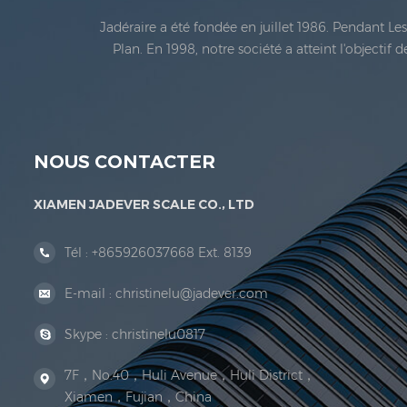
Jadéraire a été fondée en juillet 1986. Pendant L
Plan. En 1998, notre société a atteint l'objectif
métrologie légale En 1999, Xiamen Jadéraire Échell
NOUS CONTACTER
XIAMEN JADEVER SCALE CO., LTD
Tél :
+865926037668 Ext. 8139
E-mail :
christinelu@jadever.com
Skype :
christinelu0817
7F，No.40，Huli Avenue，Huli District，
Xiamen，Fujian，China