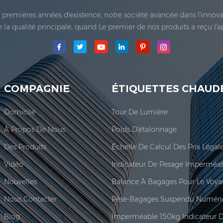
es premières années d'existence, notre société avancée dans l'inno
 de la qualité principale, quand Le premier de nos produits a reçu l'
e Co., Ltd.a été établie; La principale zone de production de notre
COMPAGNIE
ÉTIQUETTES CHAUD
Domicile
Tour De Lumière
À Propos De Nous
Poids D'étalonnage
Des Produits
Vidéo
Nouvelles
Balance À Bagages Pour Le Voy
Nous Contacter
Pèse-Bagages Suspendu Numéri
Blog