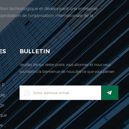
vation technologique et développant une entreprise
approbation de l'organisation internationale de la
 société est située ici. En 2006, Jadeur acquis ...
ES
BULLETIN
Veuillez lire sur, rester posté, vous abonner, et nous vous
souhaitons la bienvenue de nous dire ce que vous penser.
Échelle De Calcul Des Prix Légale Pour Le Commerce
Indicateur De Pesage Imperméable Industriel Industriel Numérique LED
age
que
Imperméable 150kg Indicateur De Pesée