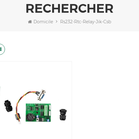
RECHERCHER
Domicile
Rs232-Rtc-Relay-Jik-Csb