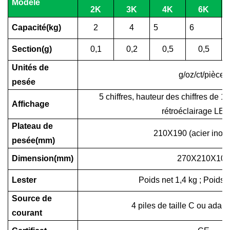
Modèle
2K
3K
4K
6K
Capacité(kg)
2
4
5
6
Section(g)
0,1
0,2
0,5
0,5
Unités de
g/oz/ct/pièces
pesée
5 chiffres, hauteur des chiffres de
Affichage
rétroéclairage LED
Plateau de
210X190 (acier inox
pesée(mm)
Dimension(mm)
270X210X100
Lester
Poids net 1,4 kg ; Poids b
Source de
4 piles de taille C ou adapt
courant