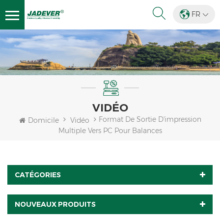
FR
VIDÉO
Format De Sortie D'impression
Domicile
Vidéo
Multiple Vers PC Pour Balances
CATÉGORIES
NOUVEAUX PRODUITS