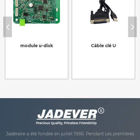
module u-disk
Câble clé U
Jadéraire a été fondée en juillet 1986. Pendant Les premières