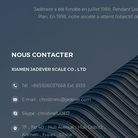
Jadéraire a été fondée en juillet 1986. Pendant L
Plan. En 1998, notre société a atteint l'objectif
métrologie légale En 1999, Xiamen Jadéraire Échell
NOUS CONTACTER
XIAMEN JADEVER SCALE CO., LTD
Tél :
+865926037668 Ext. 8139
E-mail :
christinelu@jadever.com
Skype :
christinelu0817
7F，No.40，Huli Avenue，Huli District，
Xiamen，Fujian，China