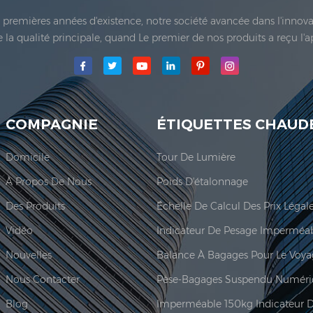
es premières années d'existence, notre société avancée dans l'inno
 de la qualité principale, quand Le premier de nos produits a reçu l'
e Co., Ltd.a été établie; La principale zone de production de notre
COMPAGNIE
ÉTIQUETTES CHAUD
Domicile
Tour De Lumière
À Propos De Nous
Poids D'étalonnage
Des Produits
Vidéo
Nouvelles
Balance À Bagages Pour Le Voy
Nous Contacter
Pèse-Bagages Suspendu Numéri
Blog