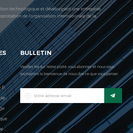
vation technologique et développant une entreprise
approbation de l'organisation internationale de la
 société est située ici. En 2006, Jadeur acquis ...
ES
BULLETIN
Veuillez lire sur, rester posté, vous abonner, et nous vous
souhaitons la bienvenue de nous dire ce que vous penser.
Échelle De Calcul Des Prix Légale Pour Le Commerce
Indicateur De Pesage Imperméable Industriel Industriel Numérique LED
age
que
Imperméable 150kg Indicateur De Pesée