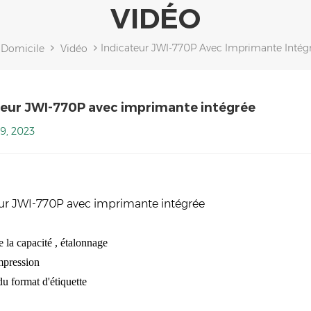
VIDÉO
Indicateur JWI-770P Avec Imprimante Intég
Domicile
Vidéo
teur JWI-770P avec imprimante intégrée
9, 2023
ur JWI-770P avec imprimante intégrée
 la capacité
, étalonnage
mpression
du format d'étiquette