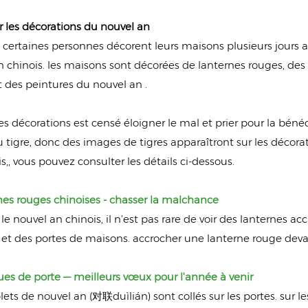
er les décorations du nouvel an
certaines personnes décorent leurs maisons plusieurs jours avan
n chinois. les maisons sont décorées de lanternes rouges, d
t des peintures du nouvel an .
s décorations est censé éloigner le mal et prier pour la bénédi
tigre, donc des images de tigres apparaîtront sur les décorati
s,, vous pouvez consulter les détails ci-dessous.
rnes rouges chinoises - chasser la malchance
e nouvel an chinois, il n'est pas rare de voir des lanternes 
 et des portes de maisons. accrocher une lanterne rouge deva
ques de porte — meilleurs vœux pour l'année à venir
ets de nouvel an (对联duìlián) sont collés sur les portes. sur l