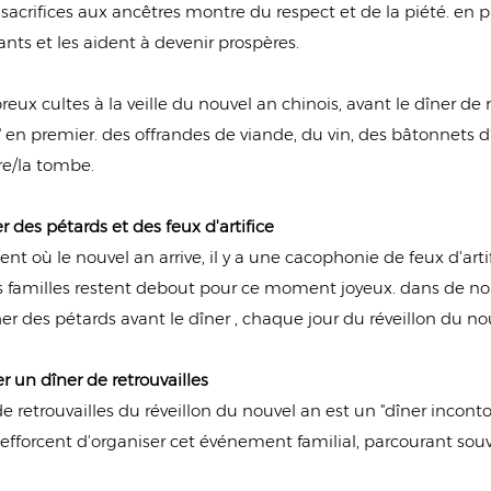
s sacrifices aux ancêtres montre du respect et de la piété. en 
nts et les aident à devenir prospères.
ux cultes à la veille du nouvel an chinois, avant le dîner de r
 en premier. des offrandes de viande, du vin, des bâtonnets d
re/la tombe.
r des pétards et des feux d'artifice
t où le nouvel an arrive, il y a une cacophonie de feux d'art
les familles restent debout pour ce moment joyeux. dans de n
r des pétards avant le dîner , chaque jour du réveillon du nou
r un dîner de retrouvailles
de retrouvailles du réveillon du nouvel an est un "dîner incont
'efforcent d'organiser cet événement familial, parcourant sou