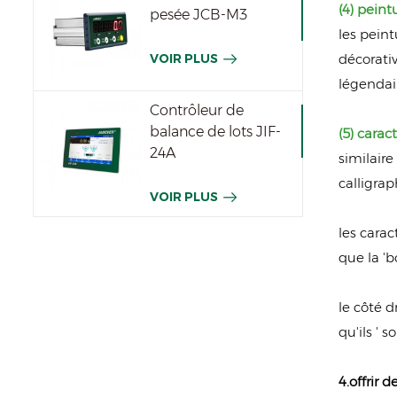
(4) pein
pesée JCB-M3
les pein
décorati
VOIR PLUS
légendai
Contrôleur de
balance de lots JIF-
(5) caract
24A
similaire
calligrap
VOIR PLUS
les carac
que la 'b
le côté 
qu'ils ' 
4.offrir 