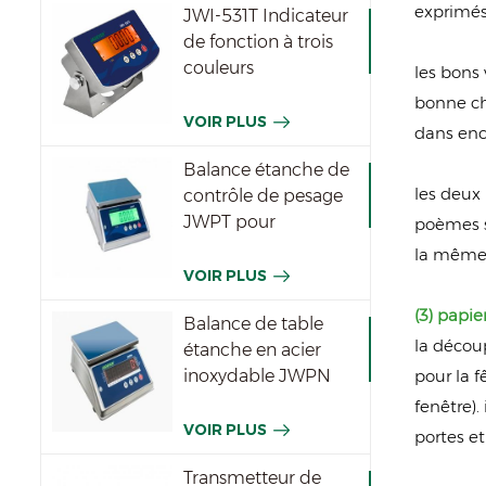
exprimés
JWI-531T Indicateur
de fonction à trois
couleurs
les bons 
imperméable
bonne ch
VOIR PLUS
dans encr
Balance étanche de
les deux 
contrôle de pesage
JWPT pour
poèmes su
l'industrie
la même 
VOIR PLUS
(3) papi
Balance de table
la décou
étanche en acier
pour la f
inoxydable JWPN
fenêtre).
VOIR PLUS
portes et
Transmetteur de