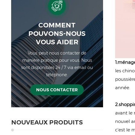
COMMENT
POUVONS-NOUS
VOUS AIDER
Vous peut nous contacter de
manière pratique pour vous. Nous
1.ménag
sont disponibles 24 / 7 via email ou
les chino
téléphone.
poussière
année.
NOUS CONTACTER
2.shoppi
avant le 
nouvel an
NOUVEAUX PRODUITS
c'est le