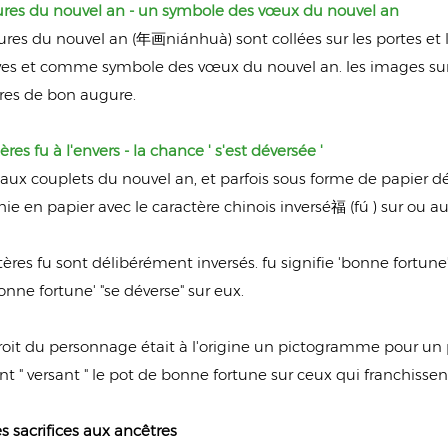
tures du nouvel an - un symbole des vœux du nouvel an
tures du nouvel an (年画niánhuà) sont collées sur les portes et
ves et comme symbole des vœux du nouvel an. les images sur l
res de bon augure.
ères fu à l'envers - la chance ' s'est déversée '
 aux couplets du nouvel an, et parfois sous forme de papier dé
hie en papier avec le caractère chinois inversé福 (fú ) sur ou a
tères fu sont délibérément inversés. fu signifie 'bonne fortune', 
onne fortune' "se déverse" sur eux.
droit du personnage était à l'origine un pictogramme pour un 
sont " versant " le pot de bonne fortune sur ceux qui franchissent
des sacrifices aux ancêtres