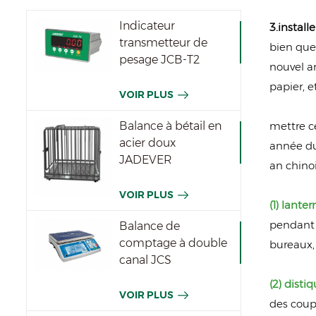
Indicateur
3.install
transmetteur de
bien que 
pesage JCB-T2
nouvel a
papier, e
VOIR PLUS
mettre ce
Balance à bétail en
acier doux
année du 
JADEVER
an chinoi
VOIR PLUS
(1) lante
pendant l
Balance de
comptage à double
bureaux,
canal JCS
(2) disti
VOIR PLUS
des coupl