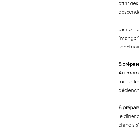
offrir de
descenda
de nombre
"manger"
sanctuai
5.prépare
Au momen
rurale. 
déclenche
6.prépare
le dîner 
chinois s