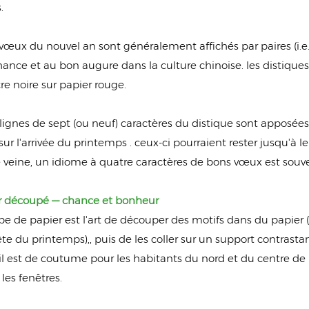
.
vœux du nouvel an sont généralement affichés par paires (i.e. 
ance et au bon augure dans la culture chinoise. les distiques
e noire sur papier rouge.
lignes de sept (ou neuf) caractères du distique sont apposée
r l'arrivée du printemps . ceux-ci pourraient rester jusqu'à 
veine, un idiome à quatre caractères de bons vœux est souvent
er découpé — chance et bonheur
pe de papier est l'art de découper des motifs dans du papier
ête du printemps),, puis de les coller sur un support contrast
 il est de coutume pour les habitants du nord et du centre de 
 les fenêtres.