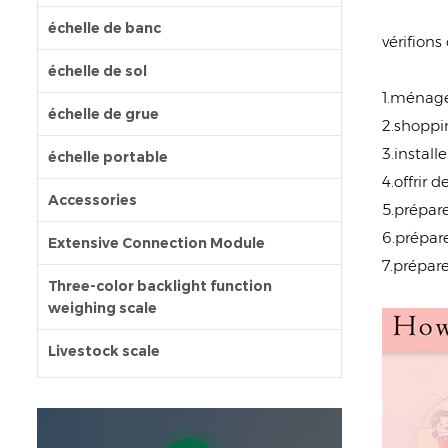
échelle de banc
vérifions
échelle de sol
1.ménag
échelle de grue
2.shoppi
3.install
échelle portable
4.offrir 
Accessories
5.prépare
6.prépare
Extensive Connection Module
7.prépar
Three-color backlight function
weighing scale
Livestock scale