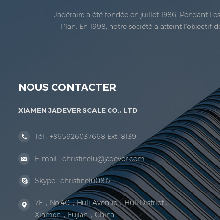
Jadéraire a été fondée en juillet 1986. Pendant L
Plan. En 1998, notre société a atteint l'objectif
métrologie légale En 1999, Xiamen Jadéraire Échell
NOUS CONTACTER
XIAMEN JADEVER SCALE CO., LTD
Tél :
+865926037668 Ext. 8139
E-mail :
christinelu@jadever.com
Skype :
christinelu0817
7F，No.40，Huli Avenue，Huli District，
Xiamen，Fujian，China