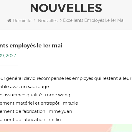
NOUVELLES
Excellents Employés Le 1er Mai
Domicile
Nouvelles
nts employés le 1er mai
9, 2022
teur général david récompense les employés qui restent à leu
ble avec un sac rouge.
ce d'assurance qualité : mme.wang
tement matériel et entrepôt : mrs.xie
tement de fabrication : mme.yuan
ement de fabrication : mr.liu