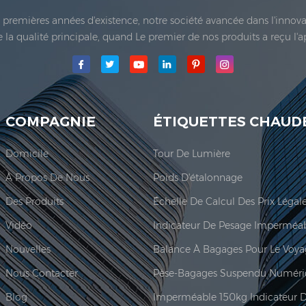
es premières années d'existence, notre société avancée dans l'inno
 de la qualité principale, quand Le premier de nos produits a reçu l'
e Co., Ltd.a été établie; La principale zone de production de notre
COMPAGNIE
ÉTIQUETTES CHAUD
Domicile
Tour De Lumière
À Propos De Nous
Poids D'étalonnage
Des Produits
Vidéo
Nouvelles
Balance À Bagages Pour Le Voy
Nous Contacter
Pèse-Bagages Suspendu Numéri
Blog