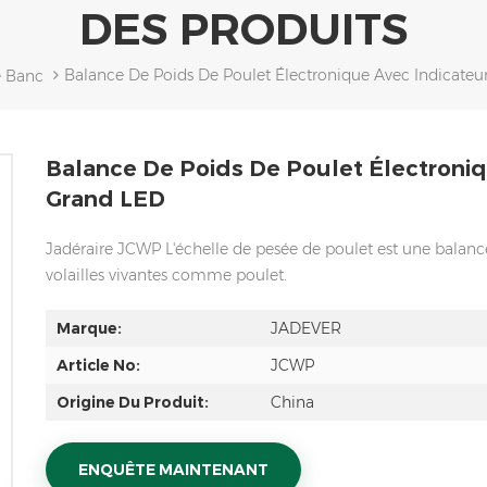
DES PRODUITS
Balance De Poids De Poulet Électronique Avec Indicate
e Banc
Balance De Poids De Poulet Électroni
Grand LED
Jadéraire JCWP L'échelle de pesée de poulet est une balance 
volailles vivantes comme poulet.
Marque:
JADEVER
Article No:
JCWP
Origine Du Produit:
China
ENQUÊTE MAINTENANT