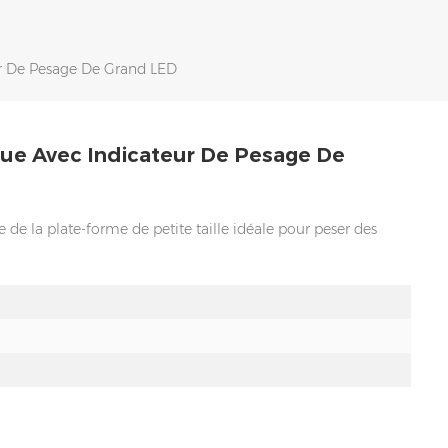
ur De Pesage De Grand LED
que Avec Indicateur De Pesage De
de la plate-forme de petite taille idéale pour peser des