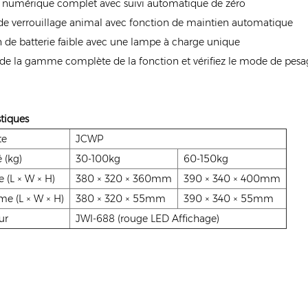
 numérique complet avec suivi automatique de zéro
e verrouillage animal avec fonction de maintien automatique
n de batterie faible avec une lampe à charge unique
de la gamme complète de la fonction et vérifiez le mode de pesag
stiques
te
JCWP
 (kg)
30-100kg
60-150kg
e (L × W × H)
380 × 320 × 360mm
390 × 340 × 400mm
me (L × W × H)
380 × 320 × 55mm
390 × 340 × 55mm
ur
JWI-688 (rouge LED Affichage)