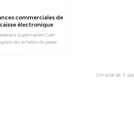
ances commerciales de
caisse électronique
adéraire Supermarket Cash
gistre des échelles de pesée
intégrer à votre encaissement
ectronique ou point de vente
(POS) système, ainsi que
mpression d'étiquettes échelles.
Un total de
1
pa