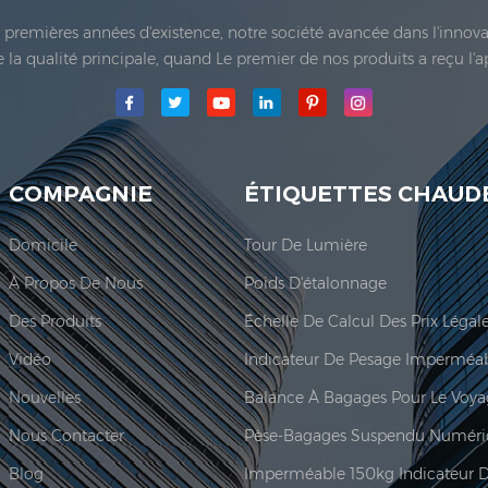
es premières années d'existence, notre société avancée dans l'inno
 de la qualité principale, quand Le premier de nos produits a reçu l'
e Co., Ltd.a été établie; La principale zone de production de notre
COMPAGNIE
ÉTIQUETTES CHAUD
Domicile
Tour De Lumière
À Propos De Nous
Poids D'étalonnage
Des Produits
Vidéo
Nouvelles
Balance À Bagages Pour Le Voy
Nous Contacter
Pèse-Bagages Suspendu Numéri
Blog