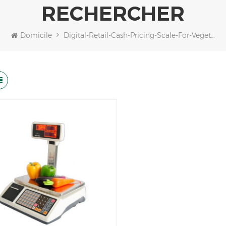
RECHERCHER
Domicile
Digital-Retail-Cash-Pricing-Scale-For-Vegetable