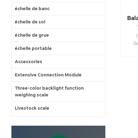
échelle de banc
Bal
échelle de sol
échelle de grue
J
Re
échelle portable
s'
él
Accessories
l'i
Extensive Connection Module
Three-color backlight function
weighing scale
Livestock scale