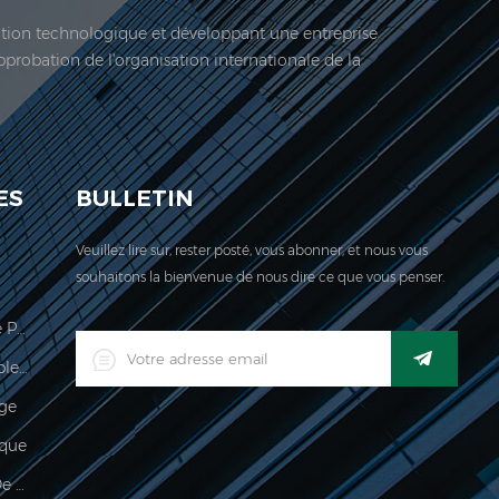
vation technologique et développant une entreprise
approbation de l'organisation internationale de la
 société est située ici. En 2006, Jadeur acquis ...
ES
BULLETIN
Veuillez lire sur, rester posté, vous abonner, et nous vous
souhaitons la bienvenue de nous dire ce que vous penser.
Échelle De Calcul Des Prix Légale Pour Le Commerce
Indicateur De Pesage Imperméable Industriel Industriel Numérique LED
age
que
Imperméable 150kg Indicateur De Pesée