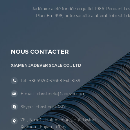
Jadéraire a été fondée en juillet 1986. Pendant L
Plan. En 1998, notre société a atteint l'objectif
métrologie légale En 1999, Xiamen Jadéraire Échell
NOUS CONTACTER
XIAMEN JADEVER SCALE CO., LTD
Tél :
+865926037668 Ext. 8139
E-mail :
christinelu@jadever.com
Skype :
christinelu0817
7F，No.40，Huli Avenue，Huli District，
Xiamen，Fujian，China