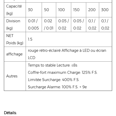
Capacité
30
50
100
150
200
300
(kg)
Division
0.01 /
0.02
0.05 /
0.05 /
0,1 /
0,1 /
(kg)
0.005
/ 0.01
0.02
0.02
0,02
0,02
NET
1.5
Poids (kg)
rouge rétro-éclairé Affichage à LED ou écran
affichage
LCD
Temps to stable Lecture: ≤8s
Coffre-fort maximum Charge: 125% F.S.
Autres
Limitée Surcharge: 400% F.S.
Surcharge Alarme: 100% F.S. + 9e
Détails: