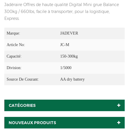
Jadéraire Offres de haute qualité Digital Mini grue Balance
300kg / 660lbs, facile à transporter, pour la logistique,
Express.
Marque:
JADEVER
Article No:
JC-M
Capacité:
150-300kg
Division:
1/5000
Source De Courant:
AA dry battery
CATÉGORIES
NOUVEAUX PRODUITS