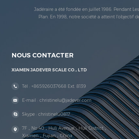
Jadéraire a été fondée en juillet 1986. Pendant L
Plan. En 1998, notre société a atteint l'objectif
métrologie légale En 1999, Xiamen Jadéraire Échell
NOUS CONTACTER
XIAMEN JADEVER SCALE CO., LTD
Tél :
+865926037668 Ext. 8139
E-mail :
christinelu@jadever.com
Skype :
christinelu0817
7F，No.40，Huli Avenue，Huli District，
Xiamen，Fujian，China