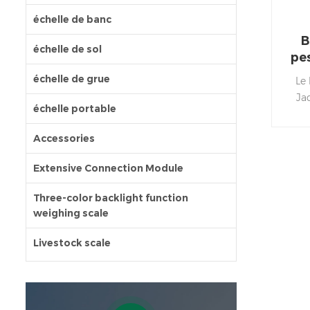
échelle de banc
B
échelle de sol
pe
échelle de grue
Le 
Ja
échelle portable
maté
c
Accessories
Extensive Connection Module
Three-color backlight function
weighing scale
Livestock scale