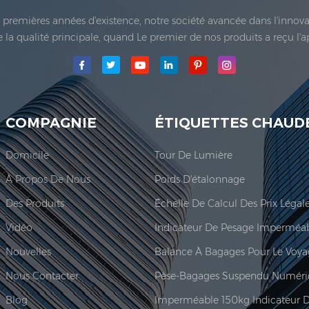
es premières années d'existence, notre société avancée dans l'inno
 de la qualité principale, quand Le premier de nos produits a reçu l'
e Co., Ltd.a été établie; La principale zone de production de notre
COMPAGNIE
ÉTIQUETTES CHAUD
Domicile
Tour De Lumière
À Propos De Nous
Poids D'étalonnage
Des Produits
Vidéo
Nouvelles
Balance À Bagages Pour Le Voy
Nous Contacter
Pèse-Bagages Suspendu Numéri
Blog