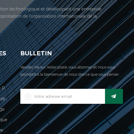
vation technologique et développant une entreprise
approbation de l'organisation internationale de la
 société est située ici. En 2006, Jadeur acquis ...
ES
BULLETIN
Veuillez lire sur, rester posté, vous abonner, et nous vous
souhaitons la bienvenue de nous dire ce que vous penser.
Échelle De Calcul Des Prix Légale Pour Le Commerce
Indicateur De Pesage Imperméable Industriel Industriel Numérique LED
age
que
Imperméable 150kg Indicateur De Pesée