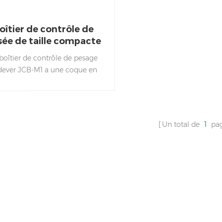
oîtier de contrôle de
sée de taille compacte
boîtier de contrôle de pesage
dever JCB-M1 a une coque en
riau ABS industriel, une taille
ompacte et facile à ranger.
Un total de
1
pa