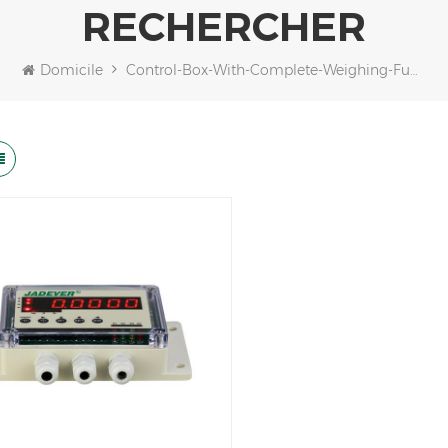
RECHERCHER
Domicile
Control-Box-With-Complete-Weighing-Function