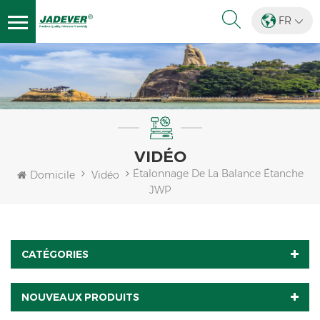
FR
VIDÉO
Étalonnage De La Balance Étanche
Domicile
Vidéo
JWP
CATÉGORIES
NOUVEAUX PRODUITS