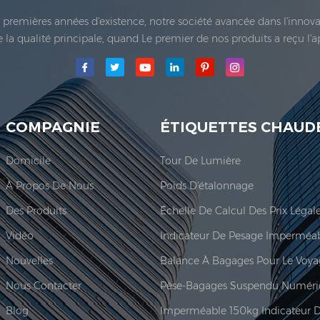
es premières années d'existence, notre société avancée dans l'inno
 de la qualité principale, quand Le premier de nos produits a reçu l'
e Co., Ltd.a été établie; La principale zone de production de notre
COMPAGNIE
ÉTIQUETTES CHAUD
Domicile
Tour De Lumière
À Propos De Nous
Poids D'étalonnage
Des Produits
Vidéo
Nouvelles
Balance À Bagages Pour Le Voy
Nous Contacter
Pèse-Bagages Suspendu Numéri
Blog