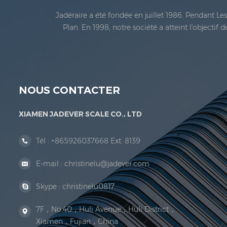
Jadéraire a été fondée en juillet 1986. Pendant L
Plan. En 1998, notre société a atteint l'objectif
métrologie légale En 1999, Xiamen Jadéraire Échell
NOUS CONTACTER
XIAMEN JADEVER SCALE CO., LTD
Tél :
+865926037668 Ext. 8139
E-mail :
christinelu@jadever.com
Skype :
christinelu0817
7F，No.40，Huli Avenue，Huli District，
Xiamen，Fujian，China