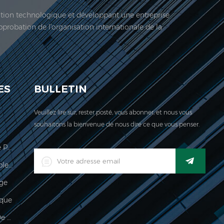
vation technologique et développant une entreprise
approbation de l'organisation internationale de la
 société est située ici. En 2006, Jadeur acquis ...
ES
BULLETIN
Veuillez lire sur, rester posté, vous abonner, et nous vous
souhaitons la bienvenue de nous dire ce que vous penser.
Échelle De Calcul Des Prix Légale Pour Le Commerce
Indicateur De Pesage Imperméable Industriel Industriel Numérique LED
age
que
Imperméable 150kg Indicateur De Pesée