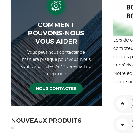
COMMENT
POUVONS-NOUS
Lors de 
VOUS AIDER
compteus
Vous peut nous contacter de
conçus po
manière pratique pour vous. Nous
la précisi
sont disponibles 24 / 7 via email ou
Notre éq
téléphone.
proposon
NOUS CONTACTER
NOUVEAUX PRODUITS